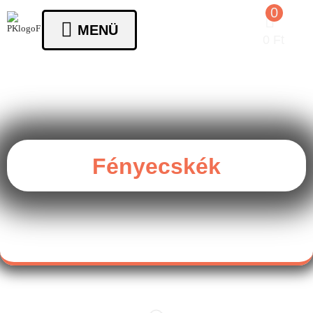
0
MENÜ
0
Ft
Fényecskék