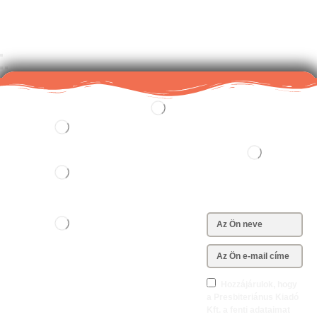
+36702100058
pk@presbiterianuskiado.hu
Hozzájárulok, hogy
a Presbiteriánus Kiadó
Kft. a fenti adataimat