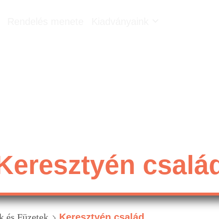
Rendelés menete
Kiadványaink
Keresztyén csalá
 és Füzetek
Keresztyén család