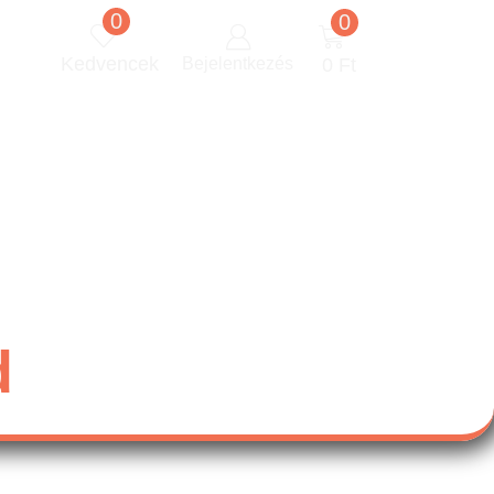
0
0
Kedvencek
Bejelentkezés
0
Ft
d