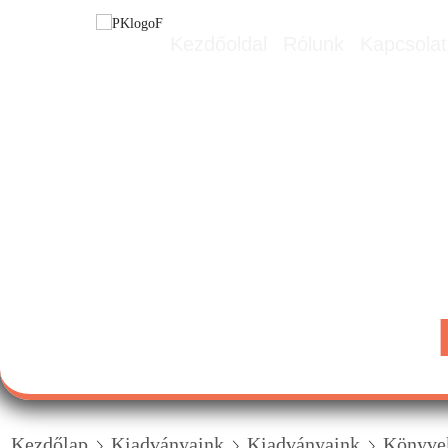
Kezdőoldal
Rólunk
Kapcsolat
Kezdőlap
Kiadványaink
Kiadványaink
Könyvek