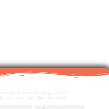
iratkozás
ozzon fel Hírlevelünkre, hogy azonnal
süljön új, megjelenő kiadványainkról!