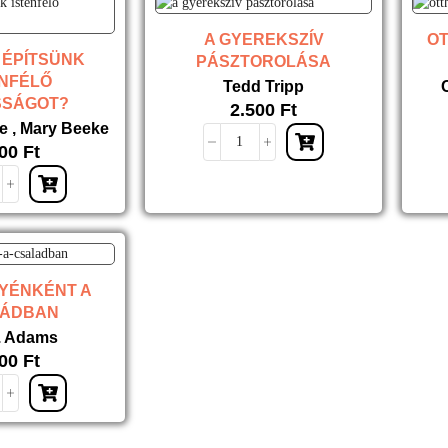
A GYEREKSZÍV
OT
 ÉPÍTSÜNK
PÁSZTOROLÁSA
ENFÉLŐ
Tedd Tripp
SSÁGOT?
2.500
Ft
e
,
Mary Beeke
000
Ft
YÉNKÉNT A
LÁDBAN
. Adams
000
Ft