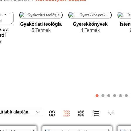
Gyakorlati teológia
Gyerekkönyvek
Iste
k az
5 Termék
4 Termék
ról
k