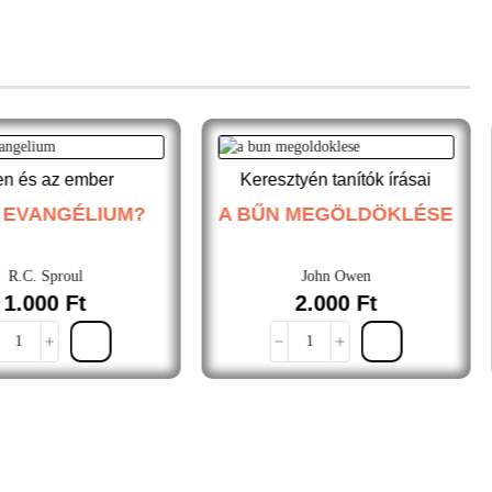
ten és az ember
Keresztyén tanítók írásai
Z EVANGÉLIUM?
A BŰN MEGÖLDÖKLÉSE
R.C. Sproul
John Owen
1.000
Ft
2.000
Ft