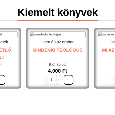
Kiemelt könyvek
etek
Isten és az ember
Is
ÉTLŐ
MINDENKI TEOLÓGUS
MI A
ZT
y
R.C. Sproul
4.000
Ft