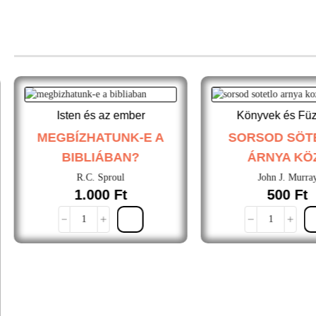
Isten és az ember
Könyvek és Füz
MEGBÍZHATUNK-E A
SORSOD SÖT
BIBLIÁBAN?
ÁRNYA KÖ
R.C. Sproul
John J. Murra
1.000
Ft
500
Ft