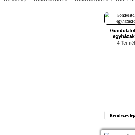
Személyes
Gondolato
keresztyén élet
egyházak
10 Termék
4 Termé
Keresztyén tanítók
írásai
3 Termék