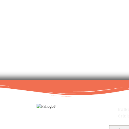
Fel
Iratk
értel