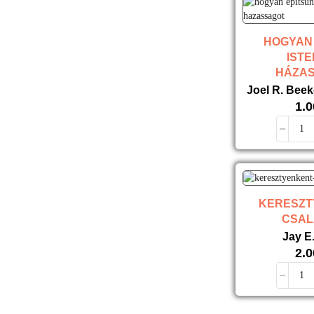
HOGYAN
IST
HÁZA
Joel R. Beek
1.
KERESZT
CSA
Jay E
2.