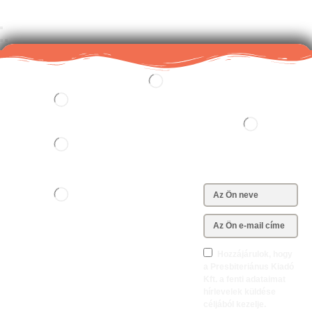
+36702100058
pk@presbiterianuskiado.hu
Hozzájárulok, hogy
a Presbiteriánus Kiadó
Kft. a fenti adataimat
hírlevelek küldése
céljából kezelje.