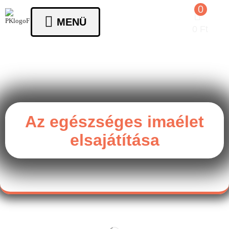
0
MENÜ
0
Ft
Az egészséges imaélet
elsajátítása