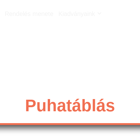
Rendelés menete
Kiadványaink
Puhatáblás