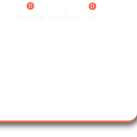
0
0
Kedvencek
Bejelentkezés
0
Ft