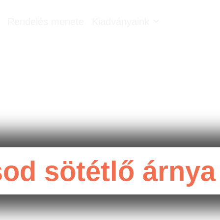
Rendelés menete
Kiadványaink
od sötétlő árnya