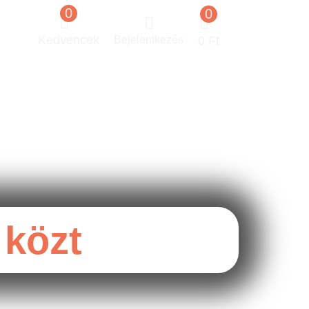
0
0
Kedvencek
Bejelentkezés
0
Ft
 közt