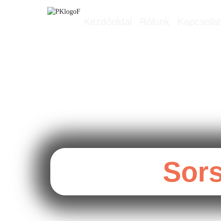
Kezdőoldal
Rólunk
Kapcsolat
Sors