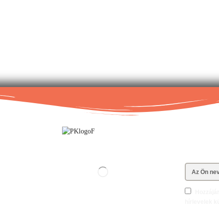
Hozzájár
hírlevelek k