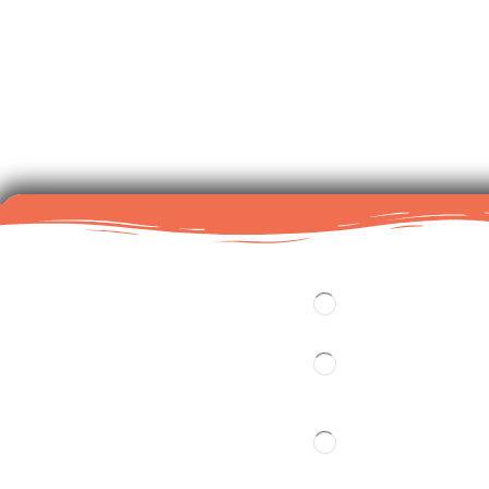
+36702100058
pk@presbiterianuskiado.hu