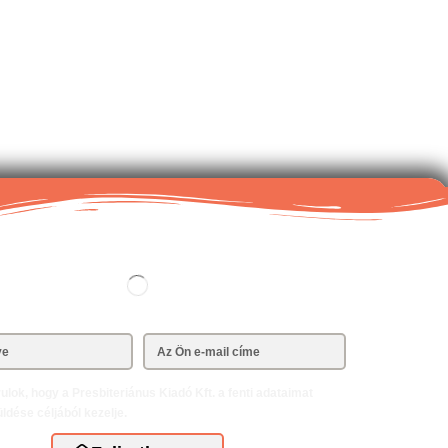
ulok, hogy a Presbiteriánus Kiadó Kft. a fenti adataimat
üldése céljából kezelje.